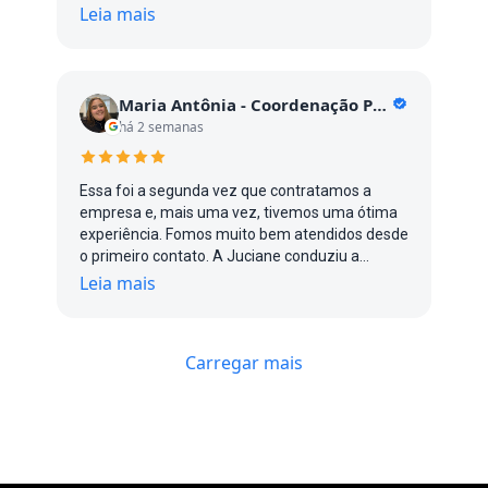
vcs, pontual, agilidade, são firme no que falam e
Leia mais
que fazem. Parabéns sucesso 👏🏼👏🏼👏🏼
👏🏼👊🏽
Maria Antônia - Coordenação POA
há 2 semanas
Essa foi a segunda vez que contratamos a
empresa e, mais uma vez, tivemos uma ótima
experiência. Fomos muito bem atendidos desde
o primeiro contato. A Juciane conduziu a
negociação de forma ágil e atenciosa, o que
Leia mais
tornou todo o processo muito tranquilo. O
problema foi resolvido rapidamente e o serviço
atendeu às nossas expectativas. O Alex, que
Carregar mais
realizou o serviço, foi muito educado, simpático
e profissional durante todo o atendimento. Com
certeza voltaremos a contratar a empresa
quando precisarmos. Recomendo!