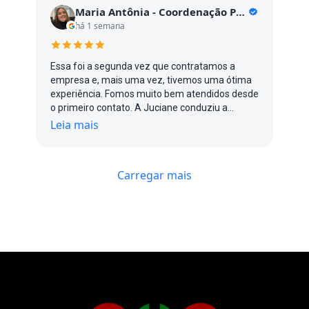
Maria Antônia - Coordenação POA
há 1 semana
Essa foi a segunda vez que contratamos a
empresa e, mais uma vez, tivemos uma ótima
experiência. Fomos muito bem atendidos desde
o primeiro contato. A Juciane conduziu a
negociação de forma ágil e atenciosa, o que
Leia mais
tornou todo o processo muito tranquilo. O
problema foi resolvido rapidamente e o serviço
atendeu às nossas expectativas. O Alex, que
Carregar mais
realizou o serviço, foi muito educado, simpático
e profissional durante todo o atendimento. Com
certeza voltaremos a contratar a empresa
quando precisarmos. Recomendo!