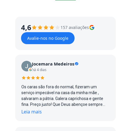
4,6
157 avaliações
Avalie-nos no Google
Jocemara Medeiros
há 4 dias
Os caras são fora do normal, fizeram um
serviço impecável na casa da minha mãe ,
salvaram a pátria. Galera caprichosa e gente
fina. Preço justo! Que Deus abençoe sempre
vcs, pontual, agilidade, são firme no que falam e
Leia mais
que fazem. Parabéns sucesso 👏🏼👏🏼👏🏼
👏🏼👊🏽